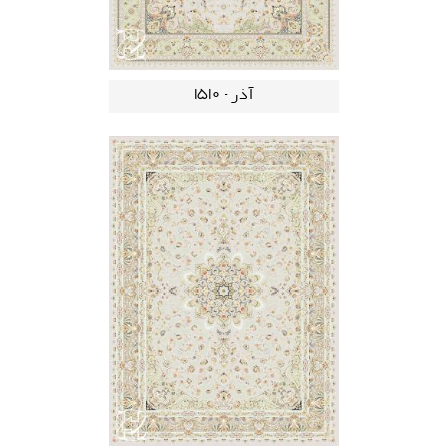
آذر - 1510