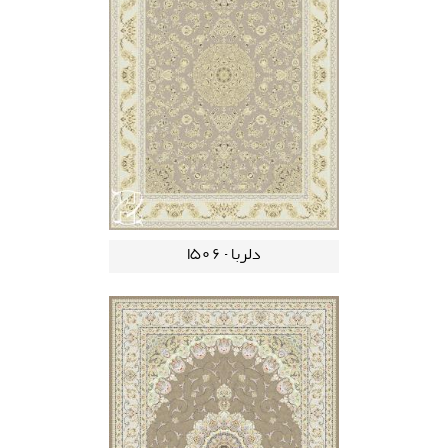
دلربا - 1506