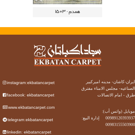
همدم - 1503
ایران-کاشان-
مدینه امیرکبیر
instagram:ekbatancarpet
الصناعیه- مجلس الامناء مفترق
facebook: ekbatancarpet
طرق - امام الاتصالات
www.ekbatancarpet.com
موبایل (واتس أب):
إدارة البيع:
00989120393937‌
      ‌‌
telegram:ekbatancarpet
00983155503900
linkedin: ekbatancarpet