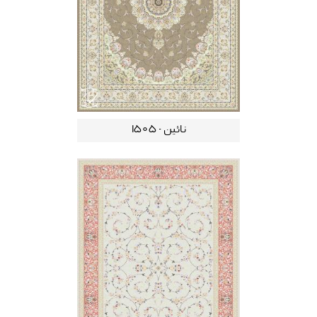
نائین - 1505