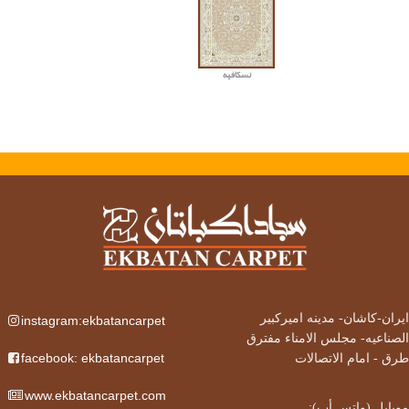
نسکافیه
ایران-کاشان-
مدینه امیرکبیر
instagram:ekbatancarpet
الصناعیه- مجلس الامناء مفترق
facebook: ekbatancarpet
طرق - امام الاتصالات
www.ekbatancarpet.com
موبایل (واتس أب):