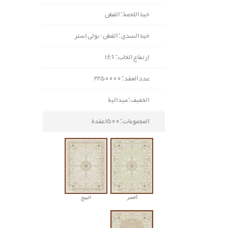
خيط اللحمة : القطن
خيط السدی : القطن - بولي إستر
إرتفاع الخاب : 6±1
عدد العقد : 2250000
الخفيف : ميدالية
المجموعات : 1500 عقدة
أخضر
البيج