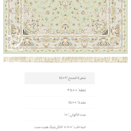
شفرة المنتج : 1509
غلظة : 4500
عقدة : 1500
عدد الألوان : 10
خيط خاب : 100% الاكريليك هیت ست