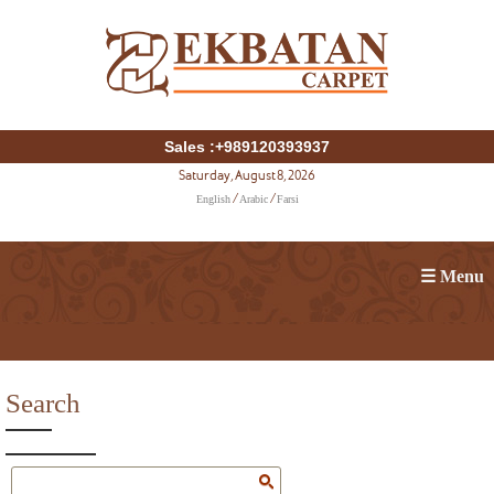
Sales :+989120393937
Saturday, August 8, 2026
English
Arabic
Farsi
/
/
☰ Menu
Search