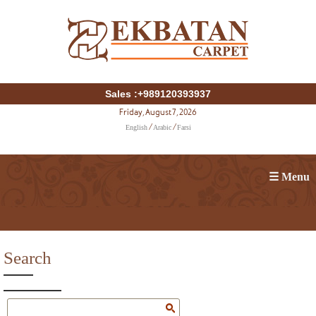
Sales :+989120393937
Friday, August 7, 2026
English
Arabic
Farsi
/
/
☰ Menu
Search