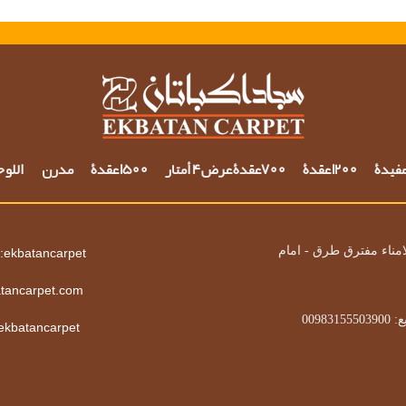
مفيدة
1200 عقدة
700عقدة عرض 4 أمتار
1500 عقدة
مدرن
اللو
امناء مفترق طرق - امام
:ekbatancarpet
tancarpet.com
0098315
 ekbatancarpet