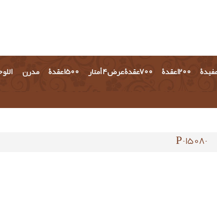
مفيدة
1200 عقدة
700عقدة عرض 4 أمتار
1500 عقدة
مدرن
اللو
-P-1508