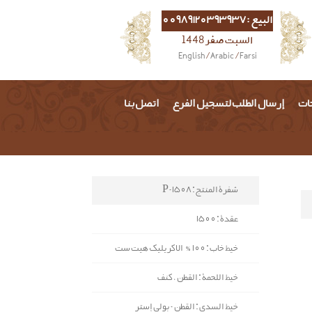
البيع :00989120393937
السبت صفر 1448
English
/
Arabic
/
Farsi
حات
إرسال الطلب لتسجيل الفرع
اتصل بنا
شفرة المنتج : P-1508
عقدة : 1500
خيط خاب : 100% الاكريليك هیت ست
خيط اللحمة : القطن ، کنف
خيط السدی : القطن - بولي إستر