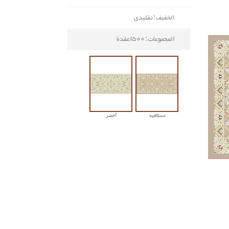
الخفيف : تقليدي
المجموعات : 1500 عقدة
نسکافیه
أخضر