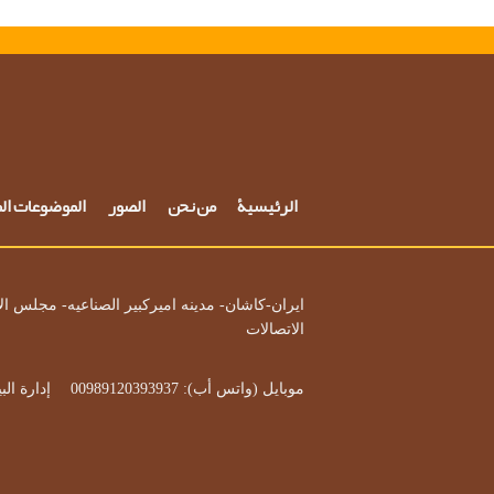
الرئيسية
من نحن
الصور
الموضوعات ال
ایران-کاشان-
مدینه امیرکبیر الصناعیه- مجلس ال
الاتصالات
موبایل (واتس أب): 00989120393937‌
إدارة البيع: 5503900
      ‌‌