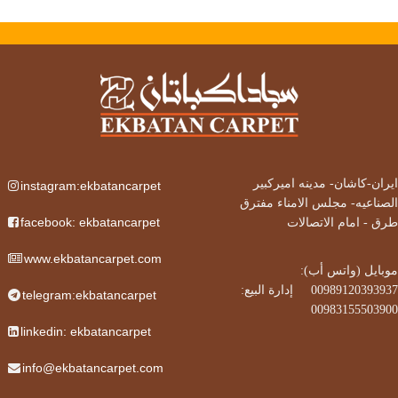
ایران-کاشان-
مدینه امیرکبیر
instagram:ekbatancarpet
الصناعیه- مجلس الامناء مفترق
facebook: ekbatancarpet
طرق - امام الاتصالات
www.ekbatancarpet.com
موبایل (واتس أب):
00989120393937‌
إدارة البيع:
      ‌‌
telegram:ekbatancarpet
00983155503900
linkedin: ekbatancarpet
info@ekbatancarpet.com