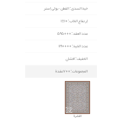
خيط السدی : القطن - بولي إستر
إرتفاع الخاب : 10±1
عدد العقد : 595000
عدد الخيط : 1190000
الخفيف : افشان
المجموعات : 700عقدة
القشرة