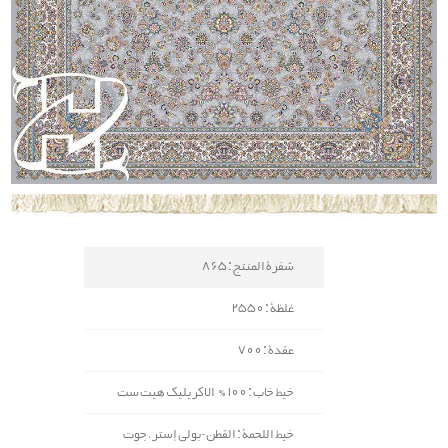
شفرة المنتج : 865
غلظة : 2550
عقدة : 700
خيط خاب : 100% الاكريليك هیت ست
خيط اللحمة : القطن-بولي إستر، جوت