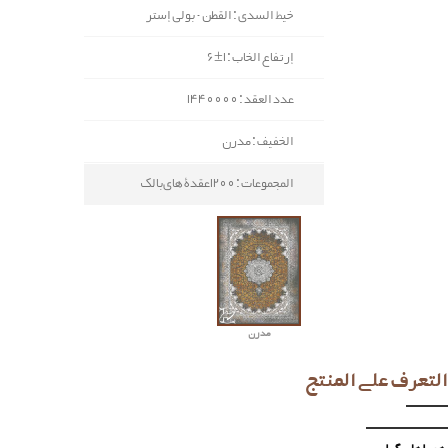
خيط السدی : القطن - بولي إستر
إرتفاع الخاب : 1±6
عدد العقد : 1440000
الخفيف : مدرن
المجموعات : 1200عقدة های‌بالک
مدرن
التعرف علی المنتج