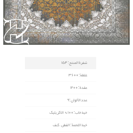
شفرة المنتج : 154
غلظة : 3600
عقدة : 1200
عدد الألوان : 9
خيط خاب : 100% الاكريليك
خيط اللحمة : القطن ، کنف