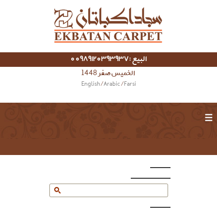
البيع :00989120393937
الخميس صفر 1448
English
/
Arabic
/
Farsi
☰