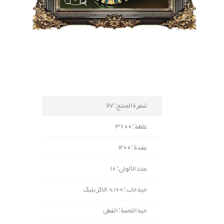
شفرة المنتج : 117
غلظة : 3600
عقدة : 1200
عدد الألوان : 10
خيط خاب : 100% الاكريليك
خيط اللحمة : القطن