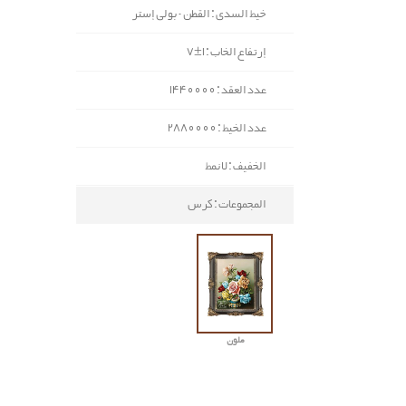
خيط السدی : القطن - بولي إستر
إرتفاع الخاب : 1±7
عدد العقد : 1440000
عدد الخيط : 2880000
الخفيف : لا نمط
المجموعات : كرس
ملون