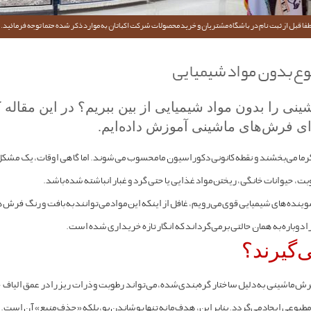
فا قبل از ثبت نام در باشگاه مشتریان و خرید محصولات شرکت اکباتان به موارد ذکر شده حتما توجه فرمائید.
وع بدون مواد شیمیایی
ی را بدون مواد شیمیایی از بین ببریم؟ در این مقاله 
ی فرش‌های ماشینی آموزش داده‌ایم.
رما می‌بخشند و نقطه کانونی دکوراسیون ما محسوب می‌شوند. اما گاهی اوقات، یک مشکل 
طوبت، حیوانات خانگی، ریختن مواد غذایی یا حتی گرد و غبار انباشته شده باشد.
وینده‌های شیمیایی قوی می‌رویم، غافل از اینکه این مواد می‌توانند به بافت و رنگ فرش
را دوباره به همان حالتی برمی‌گرداند که انگار تازه خریداری شده است.
‌گیرند؟
ش ماشینی به دلیل ساختار گره‌بندی‌شده، می‌تواند رطوبت و ذرات ریز را در عمق الیاف
 نامطبوعی ایجاد می‌گردد. بنابراین، هدف ما نه تنها پوشاندن بو، بلکه «حذف منبع» آن است.