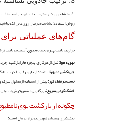
3. ترکیب جادویی نشاسته ذرت
اگر منشاء بوی بد، ریختن مایعات یا چربی است، نشا
روش استفاده: نشاسته ذرت را روی محل لکه بپاشید. اجازه دهید حدود ۳۰ دقیقه بماند تا چربی و رطوبت 
گام‌های عملیاتی برا
برای دریافت بهترین نتیجه بدون آسیب به بافت فرش، 
تهویه هوا:
قبل از هر کاری، پنجره‌ها را باز کنید. جری
جاروکشی عمیق:
استفاده از جاروبرقی با قدرت بالا، گ
تست در نقطه کور:
پیش از استفاده از محلول سرکه و
خشک کردن سریع:
بزرگترین دشمن فرش ماشینی، “
چگونه از بازگشت بوی نامطبو
پیشگیری همیشه کم‌هزینه‌تر از درمان است: