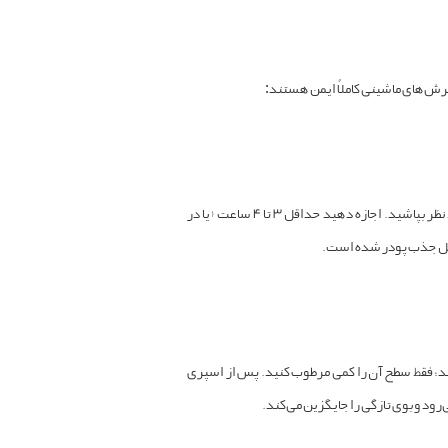
رش‌های ماشینی کاملاً ایمن هستند:
روش استفاده: فرش را کاملاً جاروبرقی بکشید تا ذرات سطحی پاک شوند. سپس مقداری جوش شیرین را روی کل سطح فرش یا نقطه مورد نظر بپاشید. اجازه دهید حداقل ۳ تا ۴ ساعت (یا در
کامل جذب پودر شده است.
؛ فقط سطح آن را کمی مرطوب کنید. پس از اسپری
د و بوی تازگی را جایگزین می‌کند.