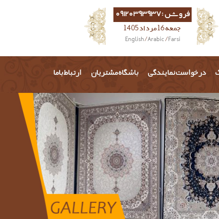
فروش :09120393937
جمعه 16 مرداد 1405
English
/
Arabic
/
Farsi
گ
درخواست نمایندگی
باشگاه مشتریان
ارتباط باما