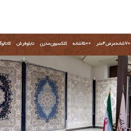
شانه عرض 4 متر
1500 شانه
کلکسیون مدرن
تابلو فرش
کاتالو