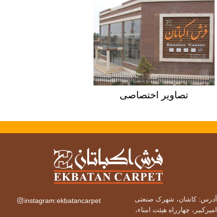
تصاویر اختصاصی
آدرس: کاشان، شهرک صنعتی
instagram:ekbatancarpet
امیرکبیر، چهارراه هیئت امناء،