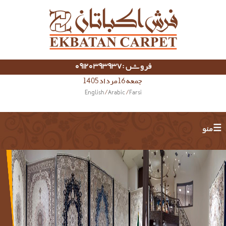
فروش :09120393937
جمعه 16 مرداد 1405
English
/
Arabic
/
Farsi
☰ منو