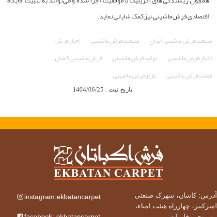
همچون ریسندگی‌های آکریلیک با موفقیت اجرا شده و می‌تواند به تثبیت جایگاه
اقتصادی فرش ماشینی نیز کمک شایانی نماید.
صنعت فرش ماشینی ایران
صنعت فرش ماشینی
اخبار فرش
اخبار فرش ماشینی
تولید فرش ماشینی
فرش ماشینی کاشان
قیمت فرش ماشینی
بازار فرش ماشینی
تاریخ ثبت : 1404/06/25
آدرس: کاشان، شهرک صنعتی
instagram:ekbatancarpet
امیرکبیر، چهارراه هیئت امناء،
facebook: ekbatancarpet
روبروی مخابرات