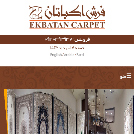
فروش :09120393937
جمعه 16 مرداد 1405
English
/
Arabic
/
Farsi
☰ منو