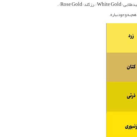
به طور کلی رنگ طلایی یکی از طیف‌های رنگ زرد است. ولی همین رنگ هم طیف‌های مختلفی داره که می‌تونیم به زرد طلا (Yellow Gold)، سفید طلایی (White Gold)، رز گلد (Rose Gold)،