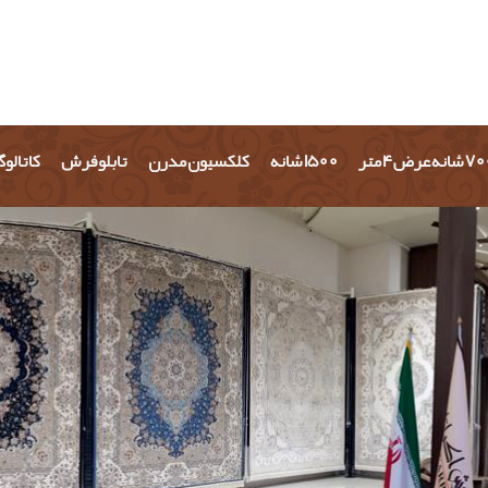
شانه عرض 4 متر
1500 شانه
کلکسیون مدرن
تابلو فرش
کاتالو