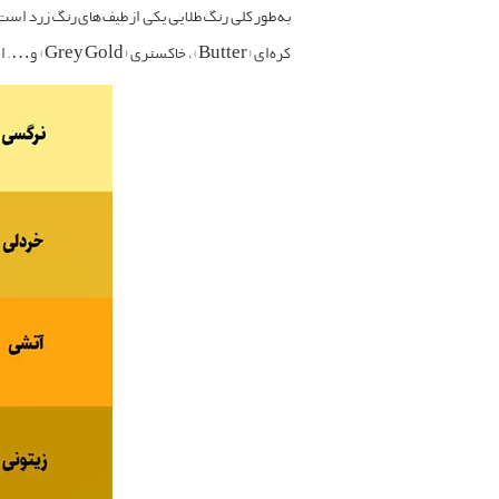
کره‌ای (Butter)، خاکستری (Grey Gold) و…. اشاره کنیم. این رنگ در دسته رنگ‌های گرم و آرامش بخشه و می‌تونه سایه‌های گرم و سرد هم به وجود بیاره.