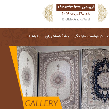
فروش :09120393937
شنبه 17 مرداد 1405
English
/
Arabic
/
Farsi
گ
درخواست نمایندگی
باشگاه مشتریان
ارتباط باما