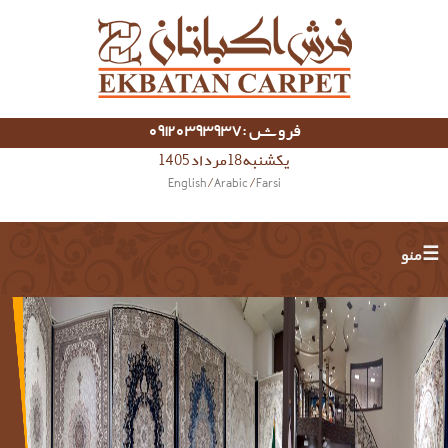
فروش :09120393937
یکشنبه 18 مرداد 1405
English
/
Arabic
/
Farsi
☰ منو