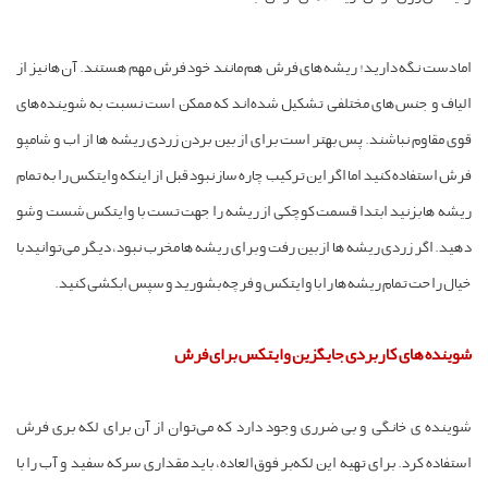
اما دست نگه دارید! ریشه‌های فرش هم مانند خود فرش مهم هستند. آن‌ها نیز از
الیاف و جنس‌های مختلفی تشکیل شده‌اند که ممکن است نسبت به شوینده‌های
قوی مقاوم نباشند‌. پس بهتر است برای از بین بردن زردی ریشه ها از اب و شامپو
فرش استفاده کنید اما اگر این ترکیب چاره ساز نبود قبل از اینکه وایتکس را به تمام
ریشه ها بزنید ابتدا قسمت کوچکی از ریشه را جهت تست با وایتکس شست و‌شو
دهید. اگر زردی ریشه ها از بین رفت و برای ریشه ها مخرب نبود، دیگر می‌توانید با
خیال راحت تمام ریشه‌ها را با وایتکس و فرچه بشورید و سپس ابکشی کنید.
شوینده های کاربردی جایگزین وایتکس برای فرش
شوینده ی خانگی و بی ضرری وجود دارد که می‌توان از آن برای لکه بری فرش
استفاده کرد. برای تهیه این لکه‌بر فوق‌العاده، باید مقداری سرکه سفید و آب را با