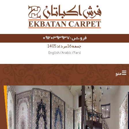
فروش :09120393937
جمعه 16 مرداد 1405
English
/
Arabic
/
Farsi
☰ منو