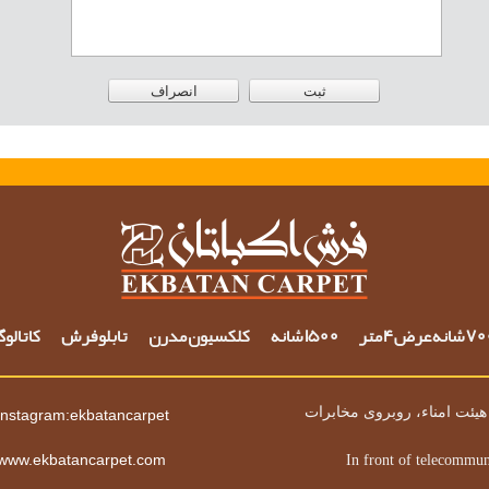
شانه عرض 4 متر
1500 شانه
کلکسیون مدرن
تابلو فرش
کاتالو
یئت امناء، روبروی مخابرات
instagram:ekbatancarpet
www.ekbatancarpet.com
In front of telecommun