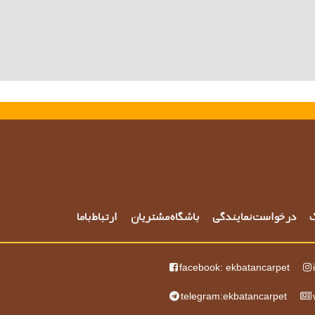
گ
درخواست نمایندگی
باشگاه مشتریان
ارتباط باما
facebook: ekbatancarpet
telegram:ekbatancarpet