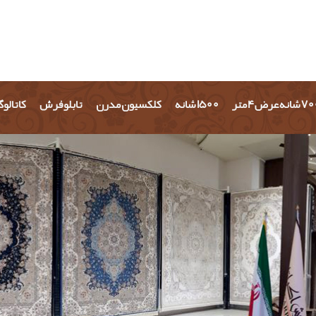
شانه عرض 4 متر
1500 شانه
کلکسیون مدرن
تابلو فرش
کاتالو