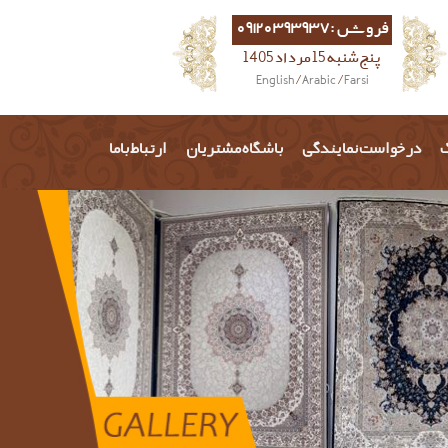
فروش :09120393937
پنج شنبه 15 مرداد 1405
English
/
Arabic
/
Farsi
گ
درخواست نمایندگی
باشگاه مشتریان
ارتباط باما