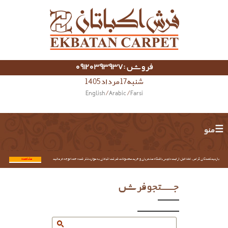
فروش :09120393937
شنبه 17 مرداد 1405
English
/
Arabic
/
Farsi
☰ منو
بازدیدکنندگان گرامی؛ لطفا قبل از ثبت نام در باشگاه مشتریان و خرید محصولات شرکت اکباتان به موارد ذکر شده حتما توجه فرمائید.
مشاهده...
جستجو فرش