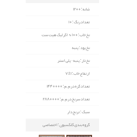
شانه : 1200
تعداد رنگ : 10
نخ خاب : 100% اکرلیک هیت ست
نخ پود : پنبه
نخ تار : پنبه - پلی استر
ارتفاع خاب : 1±7
تعداد گره در م.م : 1440000
تعداد سرنخ در م.م : 2880000
سبک : ترنج دار
گروه بندی کلکسیون : اختصاصی