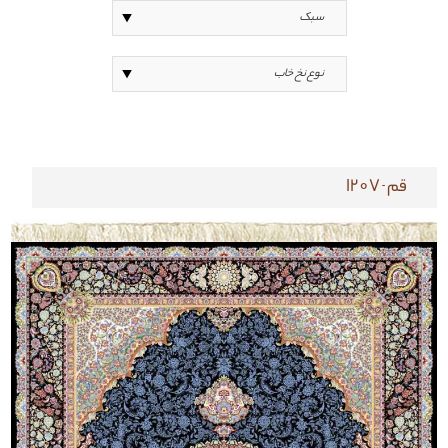
قم-1207