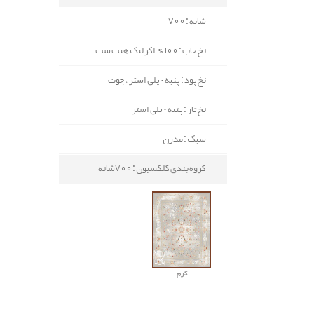
شانه : 700
نخ خاب : 100% اکرلیک هیت ست
نخ پود : پنبه - پلی استر ، جوت
نخ تار : پنبه - پلی استر
سبک : مدرن
گروه بندی کلکسیون : 700شانه
کرم