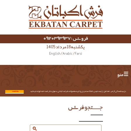
فروش :09120393937
یکشنبه 18 مرداد 1405
English
/
Arabic
/
Farsi
☰ منو
بازدیدکنندگان گرامی؛ لطفا قبل از ثبت نام در باشگاه مشتریان و خرید محصولات شرکت اکباتان به موارد ذکر شده حتما توجه فرمائید.
مشاهده...
جستجو فرش