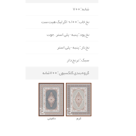
شانه : 700
نخ خاب : 100% اکرلیک هیت ست
نخ پود : پنبه - پلی استر ، جوت
نخ تار : پنبه - پلی استر
سبک : ترنج دار
گروه بندی کلکسیون : 700شانه
کرم
دلفینی