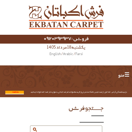
فروش :09120393937
یکشنبه 18 مرداد 1405
English
/
Arabic
/
Farsi
☰ منو
بازدیدکنندگان گرامی؛ لطفا قبل از ثبت نام در باشگاه مشتریان و خرید محصولات شرکت اکباتان به موارد ذکر شده حتما توجه فرمائید.
مشاهده...
جستجو فرش