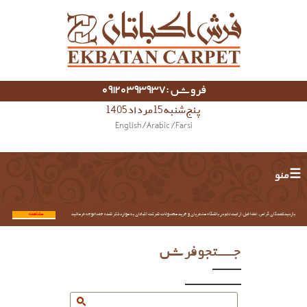
فروش :09120393937
پنج شنبه 15 مرداد 1405
English
/
Arabic
/
Farsi
☰ منو
بازدیدکنندگان گرامی؛ لطفا قبل از ثبت نام در باشگاه مشتریان و خرید محصولات شرکت اکباتان به موارد ذکر شده حتما توجه فرمائید.
مشاهده...
جستجو فرش