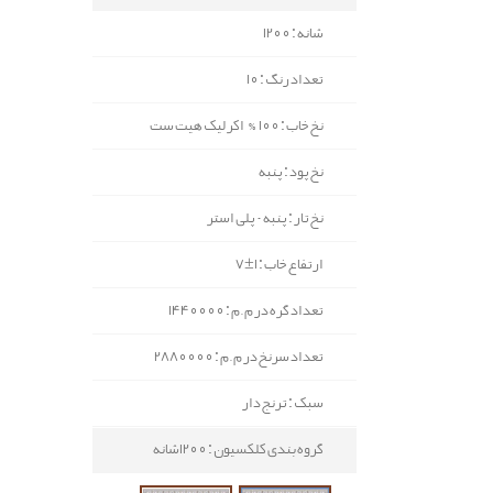
شانه : 1200
تعداد رنگ : 10
نخ خاب : 100% اکرلیک هیت ست
نخ پود : پنبه
نخ تار : پنبه - پلی استر
ارتفاع خاب : 1±7
تعداد گره در م.م : 1440000
تعداد سرنخ در م.م : 2880000
سبک : ترنج دار
گروه بندی کلکسیون : 1200شانه