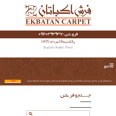
فروش :09120393937
یکشنبه 18 مرداد 1405
English
/
Arabic
/
Farsi
☰ منو
بازدیدکنندگان گرامی؛ لطفا قبل از ثبت نام در باشگاه مشتریان و خرید محصولات شرکت اکباتان به موارد ذکر شده حتما توجه فرمائید.
مشاهده...
جستجو فرش