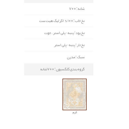
شانه : 700
نخ خاب : 100% اکرلیک هیت ست
نخ پود : پنبه - پلی استر ، جوت
نخ تار : پنبه - پلی استر
سبک : مدرن
گروه بندی کلکسیون : 700شانه
کرم