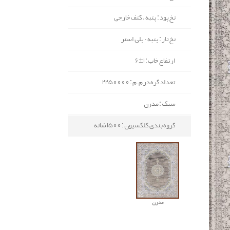
نخ پود : پنبه ، کنف خارجی
نخ تار : پنبه - پلی استر
ارتفاع خاب : 1±6
تعداد گره در م.م : 2250000
سبک : مدرن
گروه بندی کلکسیون : 1500 شانه
مدرن