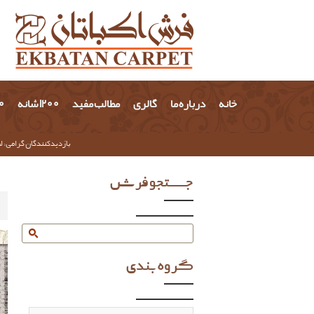
خانه
درباره ما
گالری
مطالب مفید
1200 شانه
700 
بازدیدکنندگان گرامی؛ لط
جستجو فرش
گروه بندی