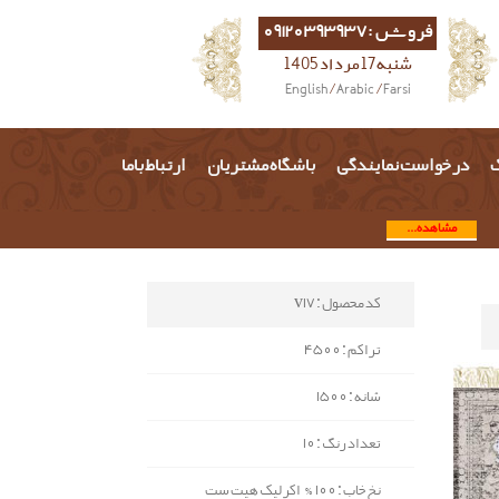
فروش :09120393937
شنبه 17 مرداد 1405
English
/
Arabic
/
Farsi
گ
درخواست نمایندگی
باشگاه مشتریان
ارتباط باما
مشاهده...
کد محصول : v17
تراکم : 4500
شانه : 1500
تعداد رنگ : 10
نخ خاب : 100% اکرلیک هیت ست