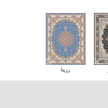
رزیتا
تیمچه