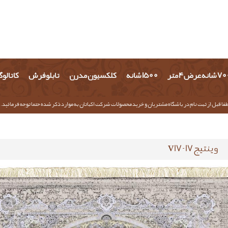
شانه عرض 4 متر
1500 شانه
کلکسیون مدرن
تابلو فرش
کاتالو
فا قبل از ثبت نام در باشگاه مشتریان و خرید محصولات شرکت اکباتان به موارد ذکر شده حتما توجه فرمائید.
وینتیج 17-v17