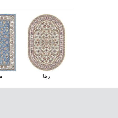
مروارید
رها
س