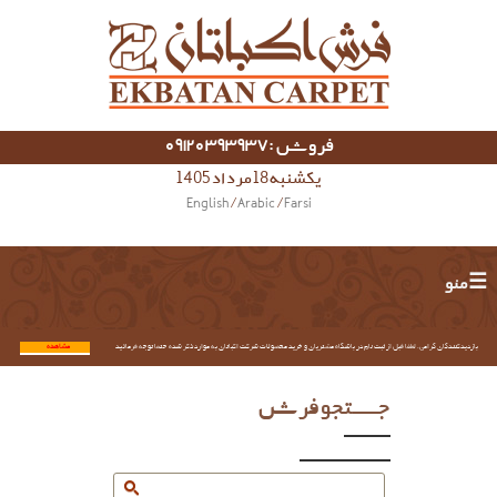
فروش :09120393937
یکشنبه 18 مرداد 1405
English
/
Arabic
/
Farsi
☰ منو
بازدیدکنندگان گرامی؛ لطفا قبل از ثبت نام در باشگاه مشتریان و خرید محصولات شرکت اکباتان به موارد ذکر شده حتما توجه فرمائید.
مشاهده...
جستجو فرش