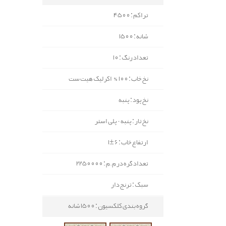
تراکم : 4500
شانه : 1500
تعداد رنگ : 10
نخ خاب : 100% اکرلیک هیت ست
نخ پود : پنبه
نخ تار : پنبه - پلی استر
ارتفاع خاب : 6±1
تعداد گره در م.م : 2250000
سبک : ترنج دار
گروه بندی کلکسیون : 1500 شانه