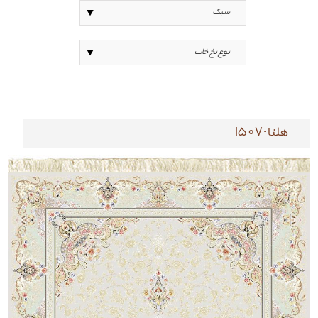
هلنا-1507