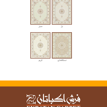
بژ
سبز
نسکافه‌ای
کرم