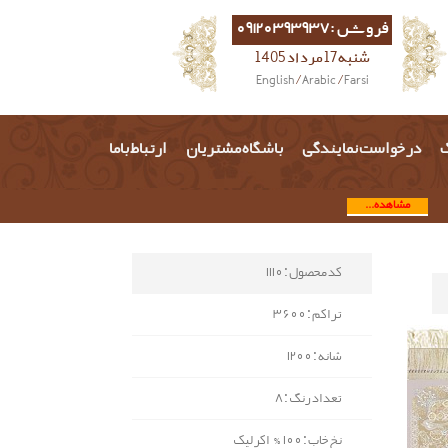
فروش :09120393937
شنبه 17 مرداد 1405
English
/
Arabic
/
Farsi
گ
درخواست نمایندگی
باشگاه مشتریان
ارتباط باما
مشاهده...
کد محصول : 1110
تراکم : 3600
شانه : 1200
تعداد رنگ : 8
نخ خاب : 100% اکرلیک