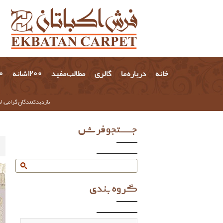
خانه
درباره ما
گالری
مطالب مفید
1200 شانه
700 
بازدیدکنندگان گرامی؛ لط
جستجو فرش
گروه بندی