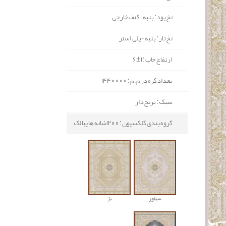
نخ پود : پنبه ، کنف خارجی
نخ تار : پنبه - پلی استر
ارتفاع خاب : 1±6
تعداد گره در م.م : 1440000
سبک : ترنج دار
گروه بندی کلکسیون : 1200شانه هایبالک
سیلور
بژ