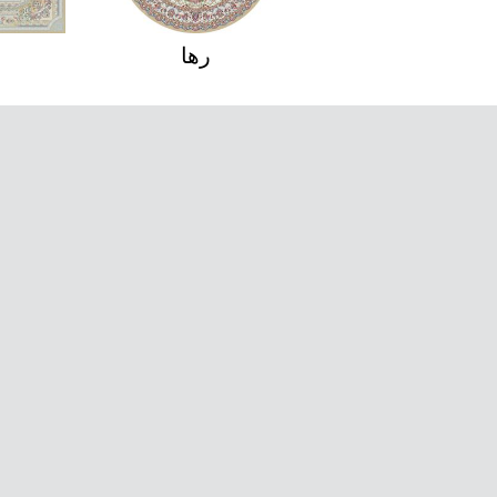
افشان
رها