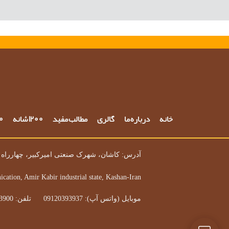
خانه
درباره ما
گالری
مطالب مفید
1200 شانه
700 
آدرس: کاشان، شهرک صنعتی امیرکبیر، چهارراه ه
ication, Amir Kabir industrial state, Kashan-Iran
موبایل (واتس آپ): 09120393937 تلفن: 03155503900