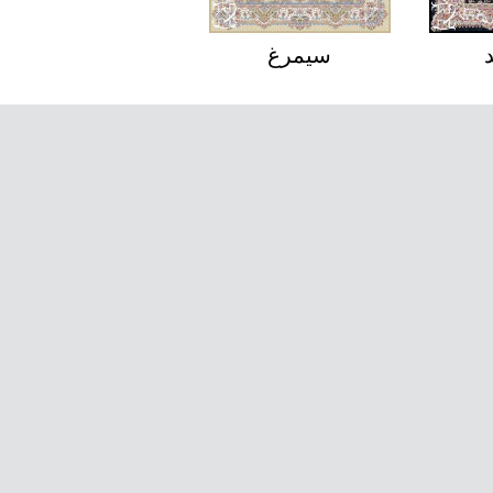
مروارید
سیمرغ