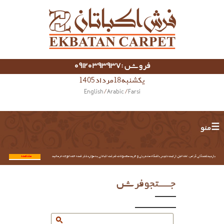
فروش :09120393937
یکشنبه 18 مرداد 1405
English
/
Arabic
/
Farsi
☰ منو
بازدیدکنندگان گرامی؛ لطفا قبل از ثبت نام در باشگاه مشتریان و خرید محصولات شرکت اکباتان به موارد ذکر شده حتما توجه فرمائید.
مشاهده...
جستجو فرش