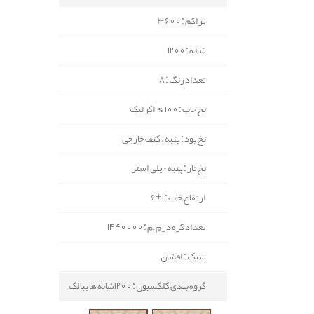
تراکم : 3600
شانه : 1200
تعداد رنگ : 8
نخ خاب : 100% اکرلیک
نخ پود : پنبه ، کنف خارجی
نخ تار : پنبه - پلی استر
ارتفاع خاب : 1±6
تعداد گره در م.م : 1440000
سبک : افشان
گروه بندی کلکسیون : 1200شانه هایبالک