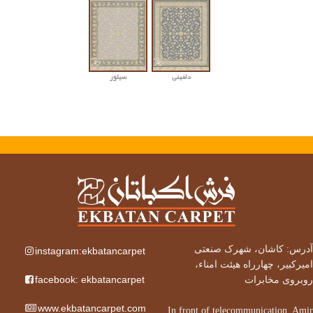
دلفینی
سیلور
آدرس: کاشان، شهرک صنعتی
instagram:ekbatancarpet
امیرکبیر، چهارراه هیئت امناء،
facebook: ekbatancarpet
روبروی مخابرات
www.ekbatancarpet.com
In front of telecommunication, Amir