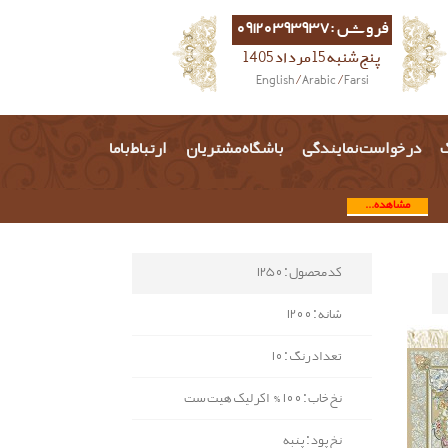
فروش :09120393937
پنج شنبه 15 مرداد 1405
English
/
Arabic
/
Farsi
گ
درخواست نمایندگی
باشگاه مشتریان
ارتباط باما
مشاهده...
کد محصول : 1250
شانه : 1200
تعداد رنگ : 10
نخ خاب : 100% اکرلیک هیت ست
نخ پود : پنبه