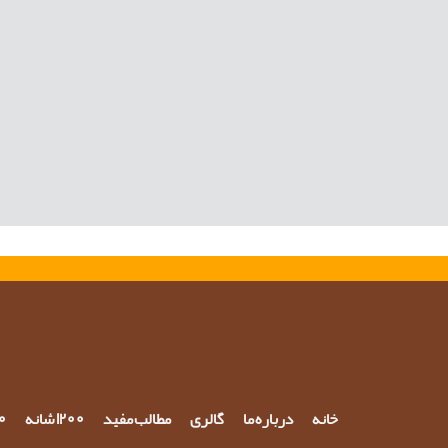
خانه
درباره ما
گالری
مطالب مفید
1200 شانه
700 