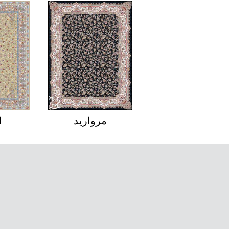
تیمچه
مروارید
ا