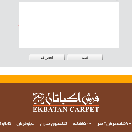
*
شانه عرض 4 متر
1500 شانه
کلکسیون مدرن
تابلو فرش
کاتالو