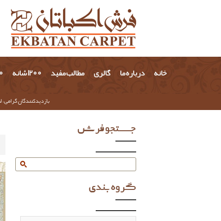
خانه
درباره ما
گالری
مطالب مفید
1200 شانه
700 
بازدیدکنندگان گرامی؛ لط
جستجو فرش
گروه بندی