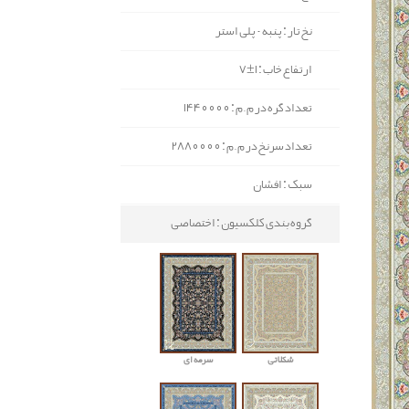
نخ تار : پنبه - پلی استر
ارتفاع خاب : 1±7
تعداد گره در م.م : 1440000
تعداد سرنخ در م.م : 2880000
سبک : افشان
گروه بندی کلکسیون : اختصاصی
شکلاتی
سرمه ای