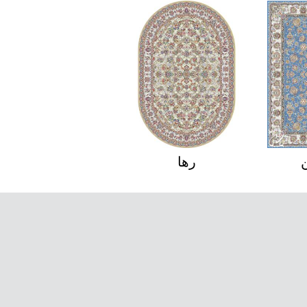
رها
رزیتا