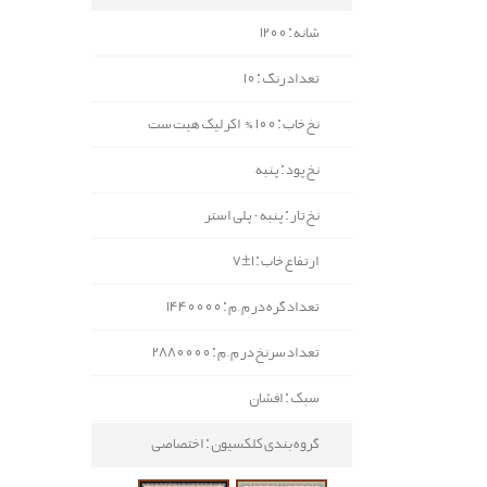
شانه : 1200
تعداد رنگ : 10
نخ خاب : 100% اکرلیک هیت ست
نخ پود : پنبه
نخ تار : پنبه - پلی استر
ارتفاع خاب : 1±7
تعداد گره در م.م : 1440000
تعداد سرنخ در م.م : 2880000
سبک : افشان
گروه بندی کلکسیون : اختصاصی