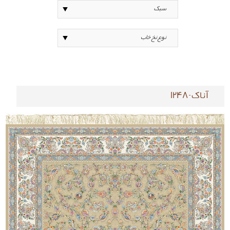
آناک-1248