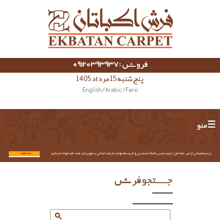
فروش :09120393937
پنج شنبه 15 مرداد 1405
English
/
Arabic
/
Farsi
☰ منو
بازدیدکنندگان گرامی؛ لطفا قبل از ثبت نام در باشگاه مشتریان و خرید محصولات شرکت اکباتان به موارد ذکر شده حتما توجه فرمائید.
مشاهده...
جستجو فرش