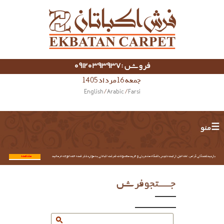
فروش :09120393937
جمعه 16 مرداد 1405
English
/
Arabic
/
Farsi
☰ منو
بازدیدکنندگان گرامی؛ لطفا قبل از ثبت نام در باشگاه مشتریان و خرید محصولات شرکت اکباتان به موارد ذکر شده حتما توجه فرمائید.
مشاهده...
جستجو فرش