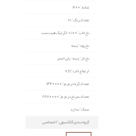
شانه : 1200
تعداد رنگ : 10
نخ خاب : 100% اکرلیک هیت ست
نخ پود : پنبه
نخ تار : پنبه - پلی استر
ارتفاع خاب : 1±7
تعداد گره در م.م : 1440000
تعداد سرنخ در م.م : 2880000
سبک : ندارد
گروه بندی کلکسیون : اختصاصی