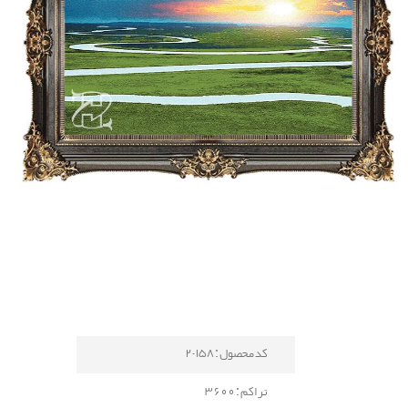
کد محصول : 158-2
تراکم : 3600