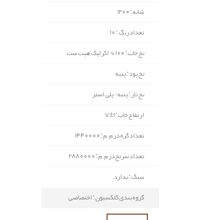
شانه : 1200
تعداد رنگ : 10
نخ خاب : 100% اکرلیک هیت ست
نخ پود : پنبه
نخ تار : پنبه - پلی استر
ارتفاع خاب : 1±7
تعداد گره در م.م : 1440000
تعداد سرنخ در م.م : 2880000
سبک : ندارد
گروه بندی کلکسیون : اختصاصی