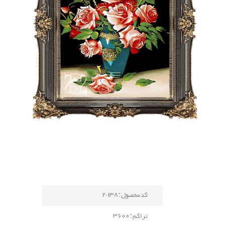
کد محصول : 138-2
تراکم : 3600