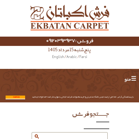
فروش :09120393937
پنج شنبه 15 مرداد 1405
English
/
Arabic
/
Farsi
☰ منو
بازدیدکنندگان گرامی؛ لطفا قبل از ثبت نام در باشگاه مشتریان و خرید محصولات شرکت اکباتان به موارد ذکر شده حتما توجه فرمائید.
مشاهده...
جستجو فرش