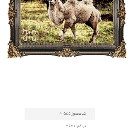
کد محصول : 155-2
تراکم : 3600