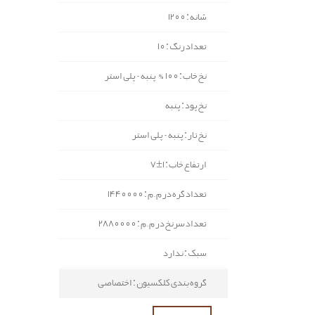
شانه : 1200
تعداد رنگ : 10
نخ خاب : 100% پنبه - پلی استر
نخ پود : پنبه
نخ تار : پنبه - پلی استر
ارتفاع خاب : 1±7
تعداد گره در م.م : 1440000
تعداد سرنخ در م.م : 2880000
سبک : ندارد
گروه بندی کلکسیون : اختصاصی