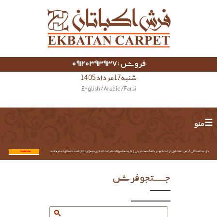
فروش :09120393937
شنبه 17 مرداد 1405
English
/
Arabic
/
Farsi
☰ منو
بازدیدکنندگان گرامی؛ لطفا قبل از ثبت نام در باشگاه مشتریان و خرید محصولات شرکت اکباتان به موارد ذکر شده حتما توجه فرمائید.
مشاهده...
جستجو فرش