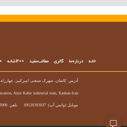
خانه
درباره ما
گالری
مطالب مفید
1200 شانه
700 
آدرس: کاشان، شهرک صنعتی امیرکبیر، چهارراه ه
ication, Amir Kabir industrial state, Kashan-Iran
موبایل (واتس آپ): 09120393937 تلفن: 03155503900