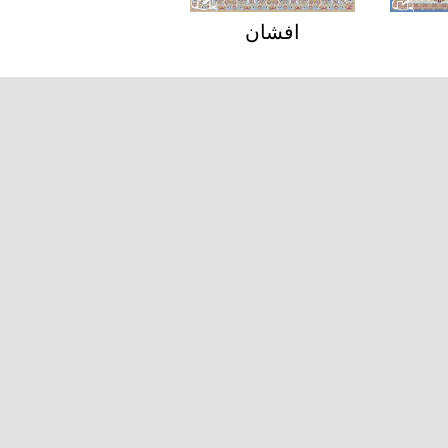
افشان
تیمچه