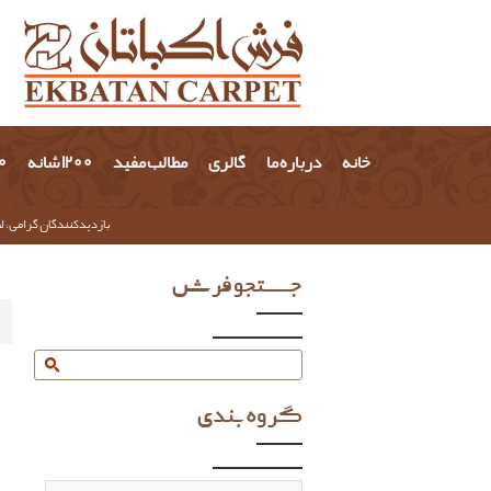
خانه
درباره ما
گالری
مطالب مفید
1200 شانه
700 
بازدیدکنندگان گرامی؛ لط
جستجو فرش
گروه بندی