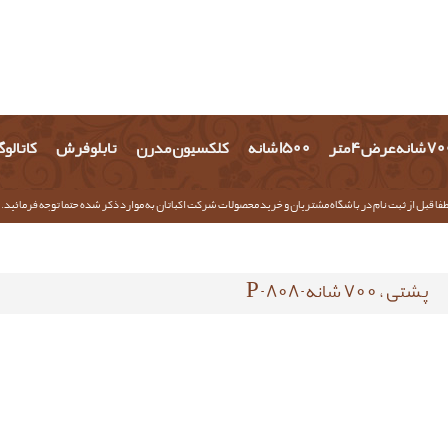
شانه عرض 4 متر
1500 شانه
کلکسیون مدرن
تابلو فرش
کاتالو
فا قبل از ثبت نام در باشگاه مشتریان و خرید محصولات شرکت اکباتان به موارد ذکر شده حتما توجه فرمائید.
پشتی ، 700 شانه-P-808