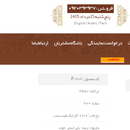
فروش :09120393937
پنج شنبه 15 مرداد 1405
English
/
Arabic
/
Farsi
گ
درخواست نمایندگی
باشگاه مشتریان
ارتباط باما
مشاهده...
کد محصول : P-808
تراکم : 2550
شانه : 700
نخ خاب : 100% اکرلیک هیت ست
نخ پود : پنبه - پلی استر ، جوت