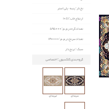
نخ تار : پنبه - پلی استر
ارتفاع خاب : 1±10
تعداد گره در م.م : 595000
تعداد سرنخ در م.م : 1190000
سبک : ترنج دار
گروه بندی کلکسیون : اختصاصی
سرمه ای
تیرمه ای