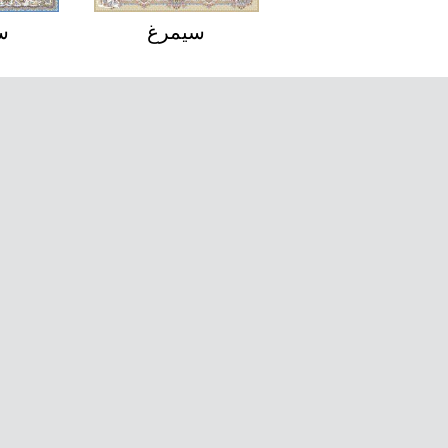
مروارید
سیمرغ
س