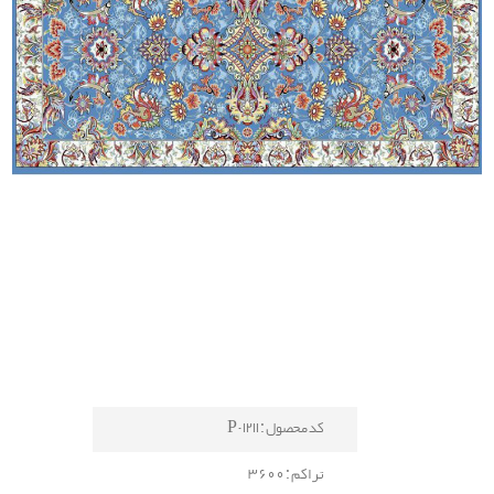
کد محصول : P-1211
تراکم : 3600