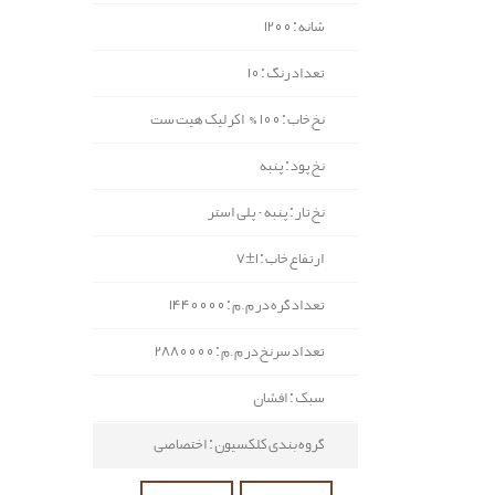
شانه : 1200
تعداد رنگ : 10
نخ خاب : 100% اکرلیک هیت ست
نخ پود : پنبه
نخ تار : پنبه - پلی استر
ارتفاع خاب : 1±7
تعداد گره در م.م : 1440000
تعداد سرنخ در م.م : 2880000
سبک : افشان
گروه بندی کلکسیون : اختصاصی