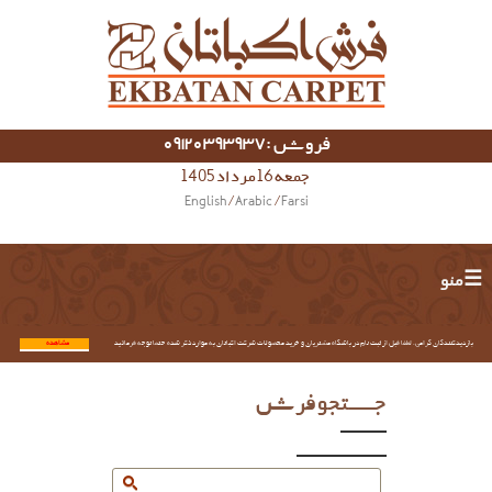
فروش :09120393937
جمعه 16 مرداد 1405
English
/
Arabic
/
Farsi
☰ منو
بازدیدکنندگان گرامی؛ لطفا قبل از ثبت نام در باشگاه مشتریان و خرید محصولات شرکت اکباتان به موارد ذکر شده حتما توجه فرمائید.
مشاهده...
جستجو فرش