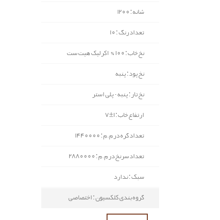
شانه : 1200
تعداد رنگ : 10
نخ خاب : 100% اکرلیک هیت ست
نخ پود : پنبه
نخ تار : پنبه - پلی استر
ارتفاع خاب : 1±7
تعداد گره در م.م : 1440000
تعداد سرنخ در م.م : 2880000
سبک : ندارد
گروه بندی کلکسیون : اختصاصی