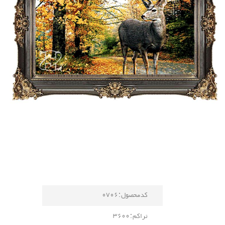
کد محصول : 0706
تراکم : 3600