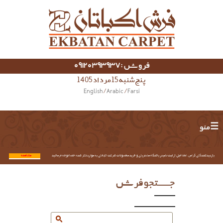
فروش :09120393937
پنج شنبه 15 مرداد 1405
English
/
Arabic
/
Farsi
☰ منو
بازدیدکنندگان گرامی؛ لطفا قبل از ثبت نام در باشگاه مشتریان و خرید محصولات شرکت اکباتان به موارد ذکر شده حتما توجه فرمائید.
مشاهده...
جستجو فرش