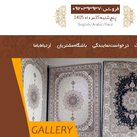
فروش :09120393937
پنج شنبه 15 مرداد 1405
English
/
Arabic
/
Farsi
گ
درخواست نمایندگی
باشگاه مشتریان
ارتباط باما