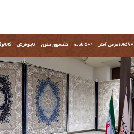
شانه عرض 4 متر
1500 شانه
کلکسیون مدرن
تابلو فرش
کاتالو