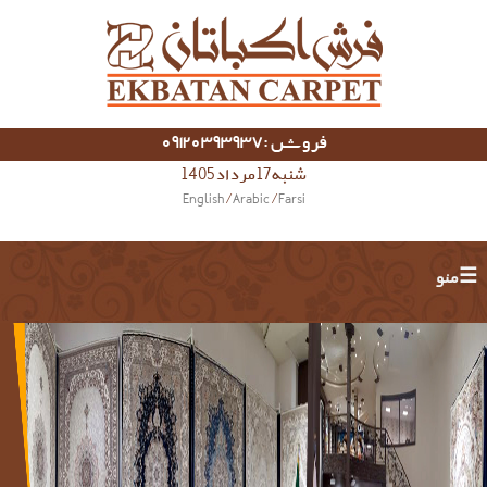
فروش :09120393937
شنبه 17 مرداد 1405
English
/
Arabic
/
Farsi
منو