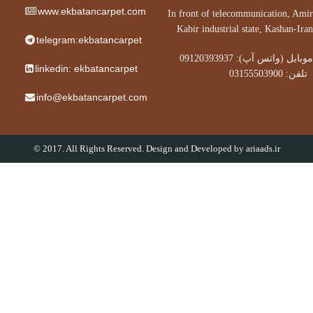
www.ekbatancarpet.com
In front of telecommunication, A
Kabir industrial state, Kashan-
telegram:ekbatancarpet
موبایل (واتس آپ): 09120393937
linkedin: ekbatancarpet
0315550390
info@ekbatancarpet.com
© 2017. All Rights Reserved. Design and Developed by
ariaads.ir