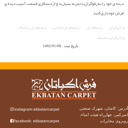
یده ی خود را به رفوگران با تجربه بسپارید و از دستکاری قسمت آسیب دیده ی
رش خودداری کنید.
رگی فرش
ترمیم فرش
ترمیم فرش ماشینی
ترمیم فرش دستباف
رگی فرش دستباف
تاریخ ثبت : 1402/01/06
س: کاشان، شهرک صنعتی
instagram:ekbatancarpet
رکبیر، چهارراه هیئت امناء،
facebook: ekbatancarpet
روی مخابرات