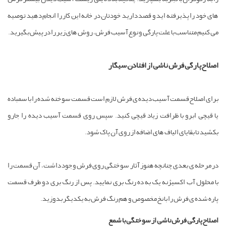
ای خود را پذیرفته اید و قصد دارید خودتان در خانه این کار را انجام دهید توصیه
ی کنیم متناسب با علت پارگی و نوع آسیب فرش، روش های زیر را در پیش بگیرید.
صلاح پارگی فرش ناشی از افتادن سیگار
رای اصلاح قسمت آسیب دیده ی فرش لازم است قسمت سوخته شده را با سمباده
ا قیچی ابرو با ظرافت زیاد قیچی کنید. سپس روی قسمت آسیب دیده را جارو
کشید تا بقایای الیاف های اضافه از روی آن پاک شود.
ر مرحله ی بعدی چنانچه هنوز آثار سوختگی روی فرش وجود داشت، آن قسمت را
ا محلول آب اکسیژنه یک به ده رنگ بری نمایید. پس از رنگ بری دو طرف قسمت
اره شده ی فرش را با نخ مخصوص و هم رنگ فرش به یکدیگر بدوزید.
صلاح پارگی فرش ناشی از سوختگی با شمع