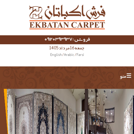
فروش :09120393937
جمعه 16 مرداد 1405
English
/
Arabic
/
Farsi
☰ منو