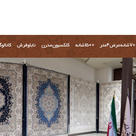
شانه عرض 4 متر
1500 شانه
کلکسیون مدرن
تابلو فرش
کاتالو