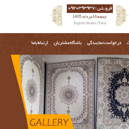
فروش :09120393937
جمعه 16 مرداد 1405
English
/
Arabic
/
Farsi
گ
درخواست نمایندگی
باشگاه مشتریان
ارتباط باما