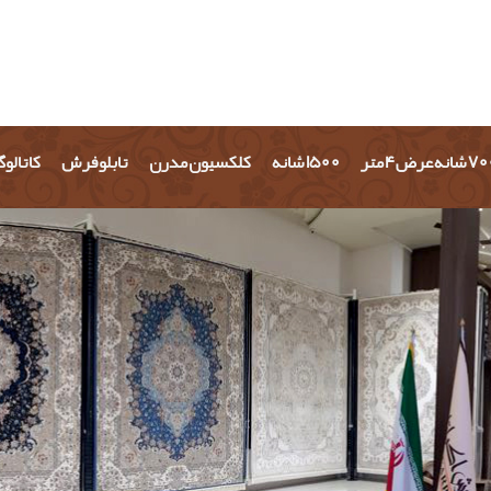
شانه عرض 4 متر
1500 شانه
کلکسیون مدرن
تابلو فرش
کاتالو