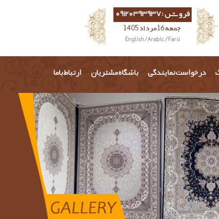
فروش :09120393937
جمعه 16 مرداد 1405
English
/
Arabic
/
Farsi
گ
درخواست نمایندگی
باشگاه مشتریان
ارتباط باما