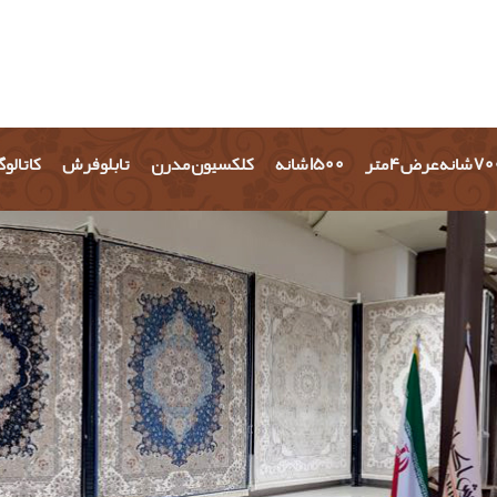
شانه عرض 4 متر
1500 شانه
کلکسیون مدرن
تابلو فرش
کاتالو