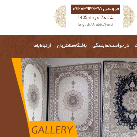
فروش :09120393937
شنبه 17 مرداد 1405
English
/
Arabic
/
Farsi
گ
درخواست نمایندگی
باشگاه مشتریان
ارتباط باما