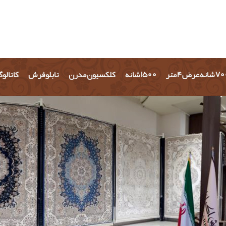
شانه عرض 4 متر
1500 شانه
کلکسیون مدرن
تابلو فرش
کاتالو