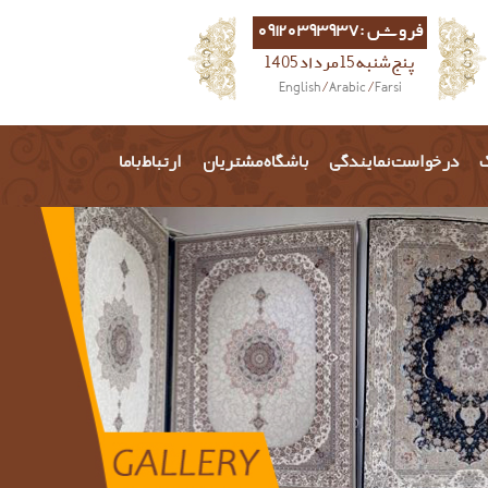
فروش :09120393937
پنج شنبه 15 مرداد 1405
English
/
Arabic
/
Farsi
گ
درخواست نمایندگی
باشگاه مشتریان
ارتباط باما