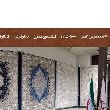
شانه عرض 4 متر
1500 شانه
کلکسیون مدرن
تابلو فرش
کاتالو