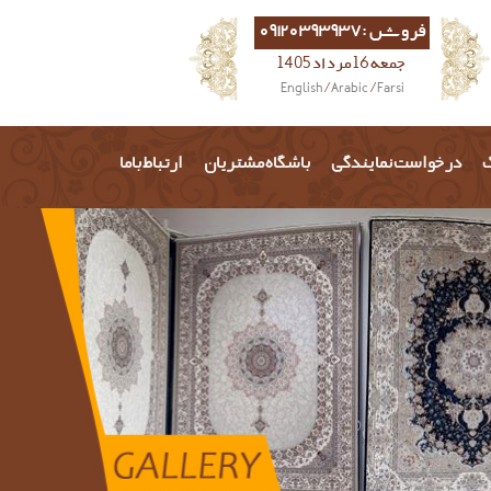
فروش :09120393937
جمعه 16 مرداد 1405
English
/
Arabic
/
Farsi
گ
درخواست نمایندگی
باشگاه مشتریان
ارتباط باما