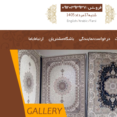
فروش :09120393937
شنبه 17 مرداد 1405
English
/
Arabic
/
Farsi
گ
درخواست نمایندگی
باشگاه مشتریان
ارتباط باما