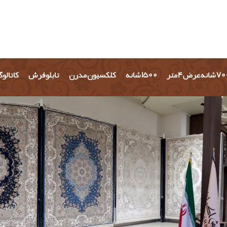
شانه عرض 4 متر
1500 شانه
کلکسیون مدرن
تابلو فرش
کاتالو